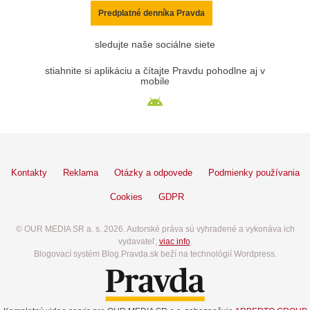
Predplatné denníka Pravda
sledujte naše sociálne siete
stiahnite si aplikáciu a čítajte Pravdu pohodlne aj v
mobile
Kontakty
Reklama
Otázky a odpovede
Podmienky používania
Cookies
GDPR
© OUR MEDIA SR a. s. 2026. Autorské práva sú vyhradené a vykonáva ich
vydavateľ,
viac info
.
Blogovací systém Blog.Pravda.sk beží na technológií Wordpress.