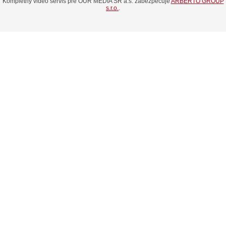
Kompletný video servis pre OUR MEDIA SR a.s. zabezpečuje
ARBERTO GROUP
s.r.o.
.