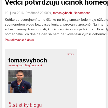
Vedci potvrdzujú účinok homeo
10. júna 2016, Prečítané 20 000x,
tomasvyboch
,
Nezaradené
Krátko po uverejnení tohto článku na blog.sme.sk bolo moje užívat
spomenutom blogu bez vysvetlenia a varovania zrušené. Na internet
adresu známych osobností, ktoré prepožičali svoju tvár na bilboard
homeopatie. Zo dňa na deň sa nám na Slovensku vyrojili odborníci, 
Pokračovanie článku
RSS
tomasvyboch
tomasvyboch.blog.pravda.sk
Štatistiky blogu