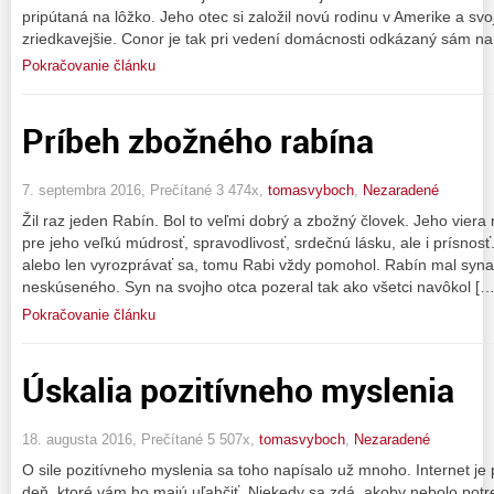
pripútaná na lôžko. Jeho otec si založil novú rodinu v Amerike a sv
zriedkavejšie. Conor je tak pri vedení domácnosti odkázaný sám na
Pokračovanie článku
Príbeh zbožného rabína
7. septembra 2016, Prečítané 3 474x,
tomasvyboch
,
Nezaradené
Žil raz jeden Rabín. Bol to veľmi dobrý a zbožný človek. Jeho viera 
pre jeho veľkú múdrosť, spravodlivosť, srdečnú lásku, ale i prísnosť
alebo len vyrozprávať sa, tomu Rabi vždy pomohol. Rabín mal syna 
neskúseného. Syn na svojho otca pozeral tak ako všetci navôkol […
Pokračovanie článku
Úskalia pozitívneho myslenia
18. augusta 2016, Prečítané 5 507x,
tomasvyboch
,
Nezaradené
O sile pozitívneho myslenia sa toho napísalo už mnoho. Internet je 
deň, ktoré vám ho majú uľahčiť. Niekedy sa zdá, akoby nebolo potre