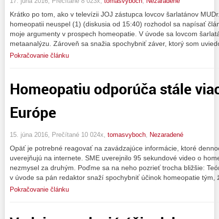
17. júna 2016, Prečítané 8 023x,
tomasvyboch
,
Nezaradené
Krátko po tom, ako v televízii JOJ zástupca lovcov šarlatánov MUDr
homeopatii neuspel (1) (diskusia od 15:40) rozhodol sa napísať člá
moje argumenty v prospech homeopatie. V úvode sa lovcom šarlatán
metaanalýzu. Zároveň sa snažia spochybniť záver, ktorý som uviedo
Pokračovanie článku
Homeopatiu odporúča stále viac
Európe
15. júna 2016, Prečítané 10 024x,
tomasvyboch
,
Nezaradené
Opäť je potrebné reagovať na zavádzajúce informácie, ktoré den
uverejňujú na internete. SME uverejnilo 95 sekundové video o homeo
nezmysel za druhým. Poďme sa na neho pozrieť trocha bližšie: Teó
v úvode sa pán redaktor snaží spochybniť účinok homeopatie tým, 
Pokračovanie článku