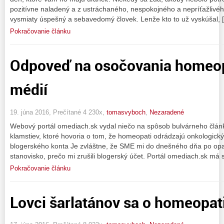
pozitívne naladený a z ustráchaného, nespokojného a nepríťažlivé
vysmiaty úspešný a sebavedomý človek. Lenže kto to už vyskúšal, 
Pokračovanie článku
Odpoveď na osočovania homeop
médií
19. júna 2016, Prečítané 4 230x,
tomasvyboch
,
Nezaradené
Webový portál omediach.sk vydal niečo na spôsob bulvárneho článk
klamstiev, ktoré hovoria o tom, že homeopati odrádzajú onkologický
blogerského konta Je zvláštne, že SME mi do dnešného dňa po opa
stanovisko, prečo mi zrušili blogerský účet. Portál omediach.sk m
Pokračovanie článku
Lovci šarlatánov sa o homeopati