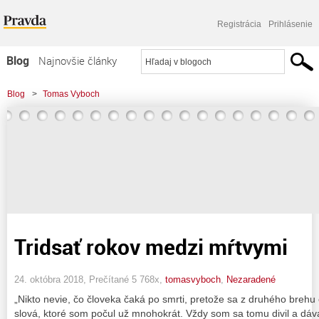
Registrácia
Prihlásenie
Blog
Najnovšie články
Najčítanejšie články
Blog
>
Tomas Vyboch
Najkomentovanejšie články
Zoznam blogov
Komerčné blogy
Tridsať rokov medzi mŕtvymi
24. októbra 2018, Prečítané 5 768x,
tomasvyboch
,
Nezaradené
„Nikto nevie, čo človeka čaká po smrti, pretože sa z druhého brehu e
slová, ktoré som počul už mnohokrát. Vždy som sa tomu divil a dával