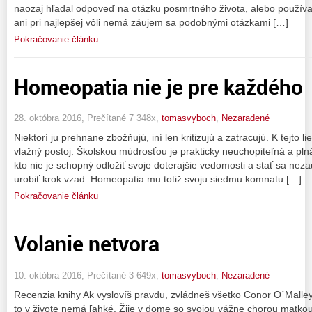
naozaj hľadal odpoveď na otázku posmrtného života, alebo používa
ani pri najlepšej vôli nemá záujem sa podobnými otázkami […]
Pokračovanie článku
Homeopatia nie je pre každého
28. októbra 2016, Prečítané 7 348x,
tomasvyboch
,
Nezaradené
Niektorí ju prehnane zbožňujú, iní len kritizujú a zatracujú. K tejto
vlažný postoj. Školskou múdrosťou je prakticky neuchopiteľná a pln
kto nie je schopný odložiť svoje doterajšie vedomosti a stať sa ne
urobiť krok vzad. Homeopatia mu totiž svoju siedmu komnatu […]
Pokračovanie článku
Volanie netvora
10. októbra 2016, Prečítané 3 649x,
tomasvyboch
,
Nezaradené
Recenzia knihy Ak vyslovíš pravdu, zvládneš všetko Conor O´Malley
to v živote nemá ľahké. Žije v dome so svojou vážne chorou matkou